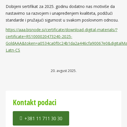
Dobijeni sertifikat za 2025. godinu dodatno nas motiviše da
nastavimo sa razvojem i unapređenjem kvaliteta, podižući
standarde i pružajući sigurnost u svakom poslovnom odnosu.
https://aaa.bisnode.si/certificate/download-digital-materials/?
certificate=RS1000020473240-2025-
GoldAAA&token=a0534ca0f0c24b1da2a446cfa90067e0&digitalMater
Latn-CS
20. avgust 2025.
Kontakt podaci
+381 11 711 30 30