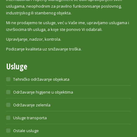
uslugama, neophodnim za pravilno funkcionisanje poslovnog,
industrijskog ili stambenog objekta.
Mi ne prodajemo te usluge, već u Vaše ime, upravljamo uslugama i
izvršiocima tih usluga, a koje ste ponovo Vi odabrali.
Upravljanje, nadzor, kontrola.
Podizanje kvaliteta uz snižavanje troška.
Usluge
Tehničko održavanje objekata
Održavanje higijene u objektima
Održavanje zelenila
Usluge transporta
Ostale usluge